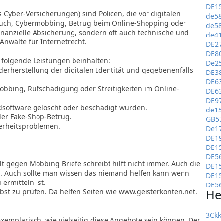
DE1
Cyber-Versicherungen) sind Policen, die vor digitalen
de5
rauch, Cybermobbing, Betrug beim Online-Shopping oder
de5
finanzielle Absicherung, sondern oft auch technische und
de4
 Anwälte für Internetrecht.
DE2
DE8
folgende Leistungen beinhalten:
De2
ederherstellung der digitalen Identität und gegebenenfalls
DE3
DE6
obbing, Rufschädigung oder Streitigkeiten im Online-
DE6
DE9
dsoftware gelöscht oder beschädigt wurden.
de1
oder Fake-Shop-Betrug.
GB5
herheitsproblemen.
De1
DE1
DE1
DE5
t gegen Mobbing Briefe schreibt hilft nicht immer. Auch die
DE1
. Auch sollte man wissen das niemand helfen kann wenn
DE1
 ermitteln ist.
DE5
He
lbst zu prüfen. Da helfen Seiten wie www.geisterkonten.net.
3Ck
xemplarisch, wie vielseitig diese Angebote sein können. Der