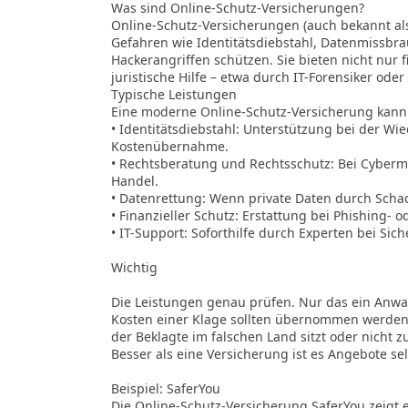
Was sind Online-Schutz-Versicherungen?
Online-Schutz-Versicherungen (auch bekannt als 
Gefahren wie Identitätsdiebstahl, Datenmissb
Hackerangriffen schützen. Sie bieten nicht nur 
juristische Hilfe – etwa durch IT-Forensiker oder
Typische Leistungen
Eine moderne Online-Schutz-Versicherung kann 
• Identitätsdiebstahl: Unterstützung bei der Wi
Kostenübernahme.
• Rechtsberatung und Rechtsschutz: Bei Cyberm
Handel.
• Datenrettung: Wenn private Daten durch Scha
• Finanzieller Schutz: Erstattung bei Phishing- 
• IT-Support: Soforthilfe durch Experten bei Sic
Wichtig
Die Leistungen genau prüfen. Nur das ein Anwal
Kosten einer Klage sollten übernommen werden
der Beklagte im falschen Land sitzt oder nicht zu
Besser als eine Versicherung ist es Angebote se
Beispiel: SaferYou
Die Online-Schutz-Versicherung SaferYou zeigt e