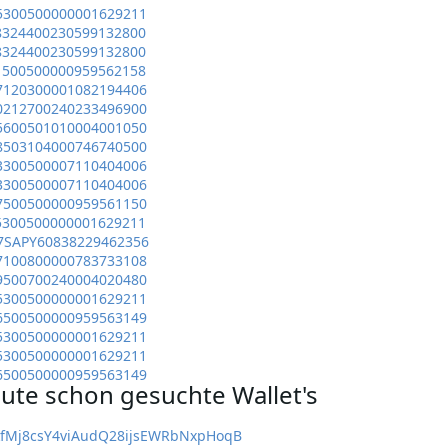
5300500000001629211
8324400230599132800
8324400230599132800
1500500000959562158
7120300001082194406
0212700240233496900
5600501010004001050
8503104000746740500
3300500007110404006
3300500007110404006
7500500000959561150
5300500000001629211
7SAPY60838229462356
7100800000783733108
9500700240004020480
5300500000001629211
6500500000959563149
5300500000001629211
5300500000001629211
6500500000959563149
ute schon gesuchte Wallet's
kfMj8csY4viAudQ28ijsEWRbNxpHoqB