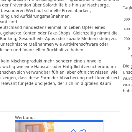
 der Prävention über Soforthilfe bis hin zur Nachsorge.
Tägl
 besonderen Wert auf schnelle Erreichbarkeit,
obbing und Aufklärungsmaßnahmen.
ant sind
n Deutschland mindestens einmal im Leben Opfer eines
s, gehackte Konten oder Fake-Shops. Gleichzeitig nimmt die
-Banking, Gesundheits-Apps oder soziale Medien) stetig zu.
 nur technische Maßnahmen wie Antivirensoftware oder
lichen und finanziellen Rückhalt zu haben.
 kein Nischenprodukt mehr, sondern eine sinnvolle
Die 
o wichig wie eine Hausrat- oder Haftpflichtversicherung im
unsc
Menschen sich verwundbar fühlen, aber oft nicht wissen, wie
u zeigen, dass diese Form der Absicherung nicht kompliziert
wurd
 relevant für jede und jeden, der sich im digitalen Raum
wurd
habe
Werbung: