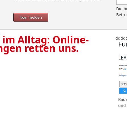
Die b
Betru
Iban melden
 im Alltag: Online-
dddd
Fü
ngen retten uns.
Baue
und 