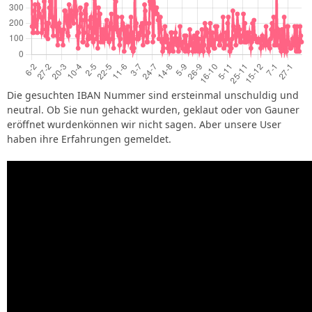
Die gesuchten IBAN Nummer sind ersteinmal unschuldig und
neutral. Ob Sie nun gehackt wurden, geklaut oder von Gauner
eröffnet wurdenkönnen wir nicht sagen. Aber unsere User
haben ihre Erfahrungen gemeldet.