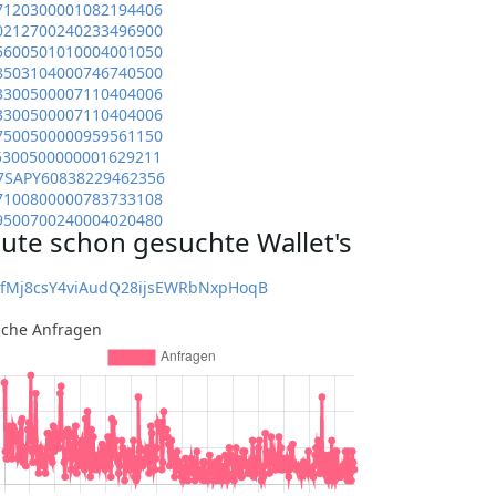
7120300001082194406
0212700240233496900
5600501010004001050
8503104000746740500
3300500007110404006
3300500007110404006
7500500000959561150
5300500000001629211
7SAPY60838229462356
7100800000783733108
9500700240004020480
ute schon gesuchte Wallet's
kfMj8csY4viAudQ28ijsEWRbNxpHoqB
iche Anfragen