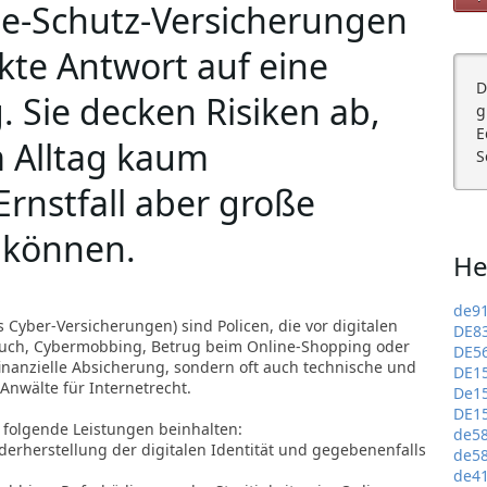
ne-Schutz-Versicherungen
ekte Antwort auf eine
D
. Sie decken Risiken ab,
g
E
m Alltag kaum
S
rnstfall aber große
 können.
He
de9
Cyber-Versicherungen) sind Policen, die vor digitalen
DE8
rauch, Cybermobbing, Betrug beim Online-Shopping oder
DE5
finanzielle Absicherung, sondern oft auch technische und
DE1
 Anwälte für Internetrecht.
De1
DE1
folgende Leistungen beinhalten:
de5
ederherstellung der digitalen Identität und gegebenenfalls
de5
de4