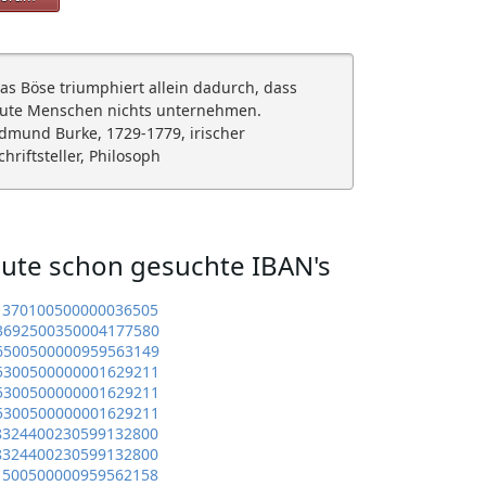
as Böse triumphiert allein dadurch, dass
ute Menschen nichts unternehmen.
dmund Burke, 1729-1779, irischer
chriftsteller, Philosoph
ute schon gesuchte IBAN's
1370100500000036505
3692500350004177580
6500500000959563149
5300500000001629211
5300500000001629211
5300500000001629211
8324400230599132800
8324400230599132800
1500500000959562158