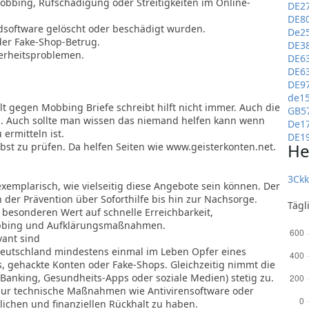
obbing, Rufschädigung oder Streitigkeiten im Online-
DE2
DE8
dsoftware gelöscht oder beschädigt wurden.
De2
oder Fake-Shop-Betrug.
DE3
herheitsproblemen.
DE6
DE6
DE9
de1
t gegen Mobbing Briefe schreibt hilft nicht immer. Auch die
GB5
. Auch sollte man wissen das niemand helfen kann wenn
De1
 ermitteln ist.
DE1
He
lbst zu prüfen. Da helfen Seiten wie www.geisterkonten.net.
3Ck
xemplarisch, wie vielseitig diese Angebote sein können. Der
 der Prävention über Soforthilfe bis hin zur Nachsorge.
Tägl
 besonderen Wert auf schnelle Erreichbarkeit,
obbing und Aufklärungsmaßnahmen.
ant sind
n Deutschland mindestens einmal im Leben Opfer eines
s, gehackte Konten oder Fake-Shops. Gleichzeitig nimmt die
-Banking, Gesundheits-Apps oder soziale Medien) stetig zu.
 nur technische Maßnahmen wie Antivirensoftware oder
lichen und finanziellen Rückhalt zu haben.