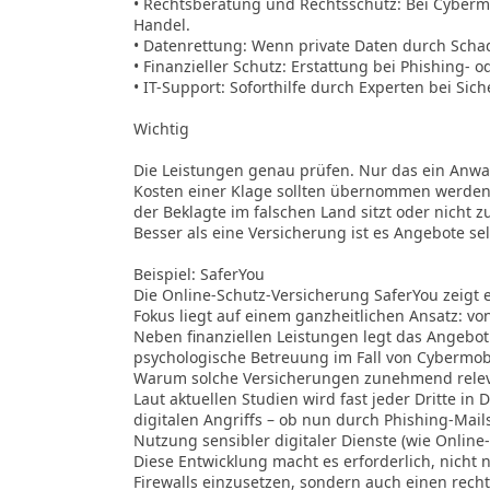
• Rechtsberatung und Rechtsschutz: Bei Cyberm
Handel.
• Datenrettung: Wenn private Daten durch Scha
• Finanzieller Schutz: Erstattung bei Phishing- 
• IT-Support: Soforthilfe durch Experten bei Sic
Wichtig
Die Leistungen genau prüfen. Nur das ein Anwal
Kosten einer Klage sollten übernommen werden
der Beklagte im falschen Land sitzt oder nicht zu
Besser als eine Versicherung ist es Angebote se
Beispiel: SaferYou
Die Online-Schutz-Versicherung SaferYou zeigt e
Fokus liegt auf einem ganzheitlichen Ansatz: von
Neben finanziellen Leistungen legt das Angebot
psychologische Betreuung im Fall von Cyberm
Warum solche Versicherungen zunehmend relev
Laut aktuellen Studien wird fast jeder Dritte i
digitalen Angriffs – ob nun durch Phishing-Mail
Nutzung sensibler digitaler Dienste (wie Online
Diese Entwicklung macht es erforderlich, nicht
Firewalls einzusetzen, sondern auch einen recht