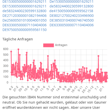
DE15300500000001629211
De15300500000001629211
DE15300500000001629211
de58324400230599132800
de58324400230599132800
de41500500000959562158
DE27120300001082194406
DE80212700240233496900
De25600501010004001050
DE38503104000746740500
DE63300500007110404006
DE63300500007110404006
DE97500500000959561150
Tägliche Anfragen
Die gesuchten IBAN Nummer sind ersteinmal unschuldig und
neutral. Ob Sie nun gehackt wurden, geklaut oder von Gauner
eröffnet wurdenkönnen wir nicht sagen. Aber unsere User