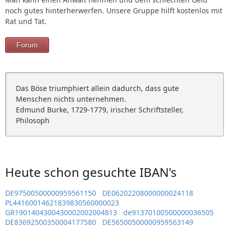
noch gutes hinterherwerfen. Unsere Gruppe hilft kostenlos mit
Rat und Tat.
Forum
Das Böse triumphiert allein dadurch, dass gute
Menschen nichts unternehmen.
Edmund Burke, 1729-1779, irischer Schriftsteller,
Philosoph
Heute schon gesuchte IBAN's
DE97500500000959561150
DE06202208000000024118
PL44160014621839830560000023
GR1901404300430002002004813
de91370100500000036505
DE83692500350004177580
DE56500500000959563149