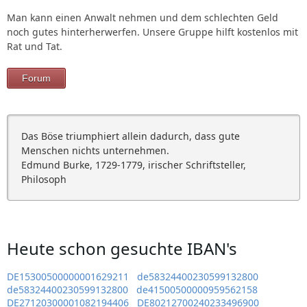
Man kann einen Anwalt nehmen und dem schlechten Geld
noch gutes hinterherwerfen. Unsere Gruppe hilft kostenlos mit
Rat und Tat.
Forum
Das Böse triumphiert allein dadurch, dass gute
Menschen nichts unternehmen.
Edmund Burke, 1729-1779, irischer Schriftsteller,
Philosoph
Heute schon gesuchte IBAN's
DE15300500000001629211
de58324400230599132800
de58324400230599132800
de41500500000959562158
DE27120300001082194406
DE80212700240233496900