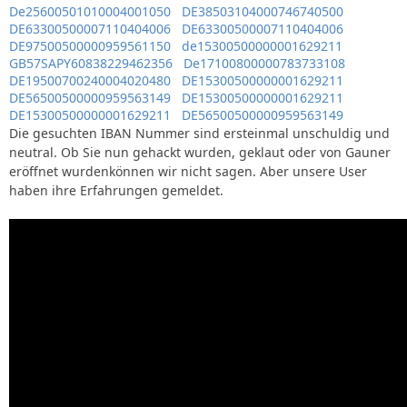
De25600501010004001050
DE38503104000746740500
DE63300500007110404006
DE63300500007110404006
DE97500500000959561150
de15300500000001629211
GB57SAPY60838229462356
De17100800000783733108
DE19500700240004020480
DE15300500000001629211
DE56500500000959563149
DE15300500000001629211
DE15300500000001629211
DE56500500000959563149
Die gesuchten IBAN Nummer sind ersteinmal unschuldig und
neutral. Ob Sie nun gehackt wurden, geklaut oder von Gauner
eröffnet wurdenkönnen wir nicht sagen. Aber unsere User
haben ihre Erfahrungen gemeldet.