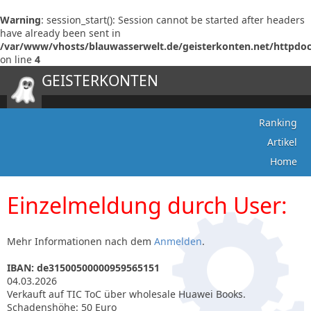
Warning
: session_start(): Session cannot be started after headers
have already been sent in
/var/www/vhosts/blauwasserwelt.de/geisterkonten.net/httpdo
on line
4
GEISTERKONTEN
Ranking
Artikel
Home
Einzelmeldung durch User:
Mehr Informationen nach dem
Anmelden
.
IBAN: de31500500000959565151
04.03.2026
Verkauft auf TIC ToC über wholesale Huawei Books.
Schadenshöhe: 50 Euro