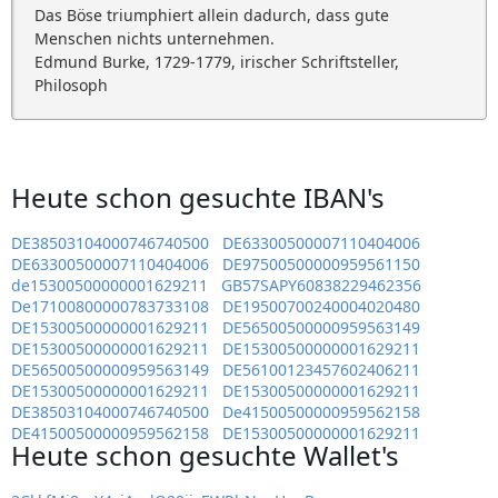
Das Böse triumphiert allein dadurch, dass gute
Menschen nichts unternehmen.
Edmund Burke, 1729-1779, irischer Schriftsteller,
Philosoph
Heute schon gesuchte IBAN's
DE38503104000746740500
DE63300500007110404006
DE63300500007110404006
DE97500500000959561150
de15300500000001629211
GB57SAPY60838229462356
De17100800000783733108
DE19500700240004020480
DE15300500000001629211
DE56500500000959563149
DE15300500000001629211
DE15300500000001629211
DE56500500000959563149
DE56100123457602406211
DE15300500000001629211
DE15300500000001629211
DE38503104000746740500
De41500500000959562158
DE41500500000959562158
DE15300500000001629211
Heute schon gesuchte Wallet's