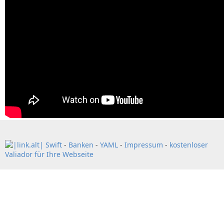
Swift
-
Banken
-
YAML
-
Impressum
-
kostenloser
Valiador für Ihre Webseite