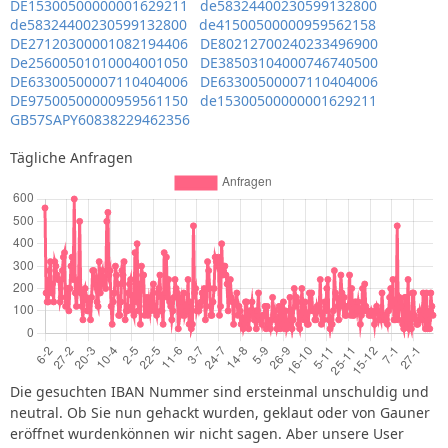
DE15300500000001629211
de58324400230599132800
de58324400230599132800
de41500500000959562158
DE27120300001082194406
DE80212700240233496900
De25600501010004001050
DE38503104000746740500
DE63300500007110404006
DE63300500007110404006
DE97500500000959561150
de15300500000001629211
GB57SAPY60838229462356
Tägliche Anfragen
Die gesuchten IBAN Nummer sind ersteinmal unschuldig und
neutral. Ob Sie nun gehackt wurden, geklaut oder von Gauner
eröffnet wurdenkönnen wir nicht sagen. Aber unsere User