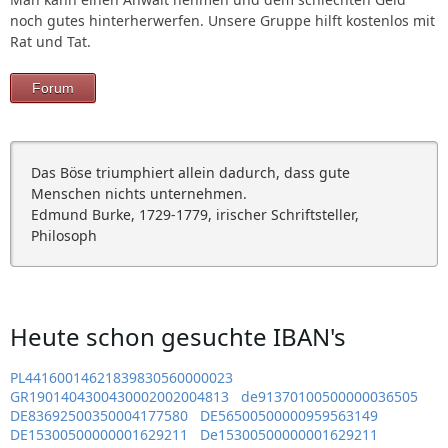
noch gutes hinterherwerfen. Unsere Gruppe hilft kostenlos mit
Rat und Tat.
Forum
Das Böse triumphiert allein dadurch, dass gute
Menschen nichts unternehmen.
Edmund Burke, 1729-1779, irischer Schriftsteller,
Philosoph
Heute schon gesuchte IBAN's
PL44160014621839830560000023
GR1901404300430002002004813
de91370100500000036505
DE83692500350004177580
DE56500500000959563149
DE15300500000001629211
De15300500000001629211