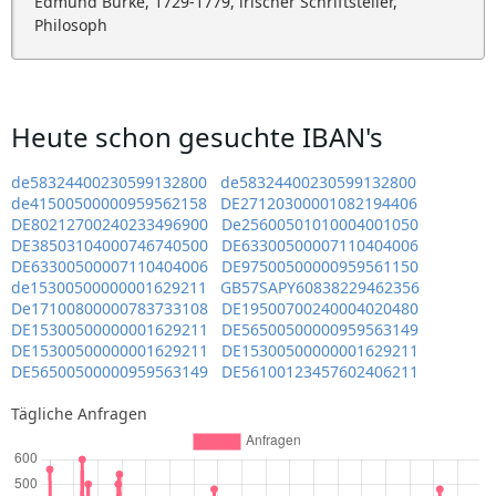
Edmund Burke, 1729-1779, irischer Schriftsteller,
Philosoph
Heute schon gesuchte IBAN's
de58324400230599132800
de58324400230599132800
de41500500000959562158
DE27120300001082194406
DE80212700240233496900
De25600501010004001050
DE38503104000746740500
DE63300500007110404006
DE63300500007110404006
DE97500500000959561150
de15300500000001629211
GB57SAPY60838229462356
De17100800000783733108
DE19500700240004020480
DE15300500000001629211
DE56500500000959563149
DE15300500000001629211
DE15300500000001629211
DE56500500000959563149
DE56100123457602406211
Tägliche Anfragen