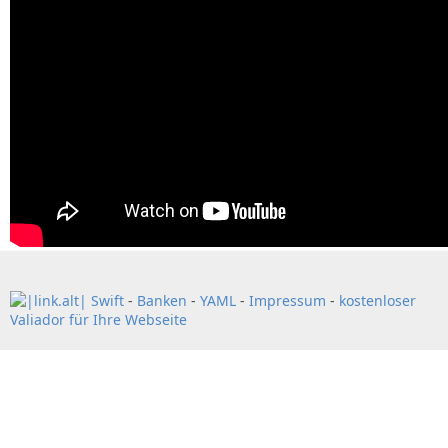
Swift
-
Banken
-
YAML
-
Impressum
-
kostenloser
Valiador für Ihre Webseite