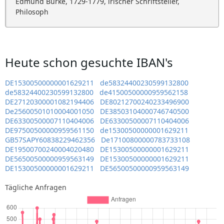
Edmund Burke, 1729-1779, irischer Schriftsteller,
Philosoph
Heute schon gesuchte IBAN's
DE15300500000001629211
de58324400230599132800
de58324400230599132800
de41500500000959562158
DE27120300001082194406
DE80212700240233496900
De25600501010004001050
DE38503104000746740500
DE63300500007110404006
DE63300500007110404006
DE97500500000959561150
de15300500000001629211
GB57SAPY60838229462356
De17100800000783733108
DE19500700240004020480
DE15300500000001629211
DE56500500000959563149
DE15300500000001629211
DE15300500000001629211
DE56500500000959563149
Tägliche Anfragen