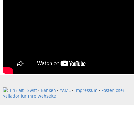
Swift
-
Banken
-
YAML
-
Impressum
-
kostenloser
Valiador für Ihre Webseite