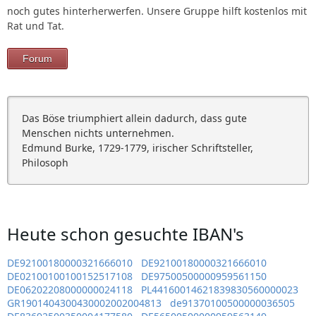
noch gutes hinterherwerfen. Unsere Gruppe hilft kostenlos mit
Rat und Tat.
Forum
Das Böse triumphiert allein dadurch, dass gute
Menschen nichts unternehmen.
Edmund Burke, 1729-1779, irischer Schriftsteller,
Philosoph
Heute schon gesuchte IBAN's
DE92100180000321666010
DE92100180000321666010
DE02100100100152517108
DE97500500000959561150
DE06202208000000024118
PL44160014621839830560000023
GR1901404300430002002004813
de91370100500000036505