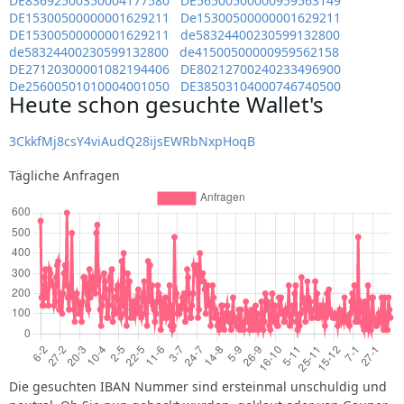
DE83692500350004177580
DE56500500000959563149
DE15300500000001629211
De15300500000001629211
DE15300500000001629211
de58324400230599132800
de58324400230599132800
de41500500000959562158
DE27120300001082194406
DE80212700240233496900
De25600501010004001050
DE38503104000746740500
Heute schon gesuchte Wallet's
3CkkfMj8csY4viAudQ28ijsEWRbNxpHoqB
Tägliche Anfragen
Die gesuchten IBAN Nummer sind ersteinmal unschuldig und