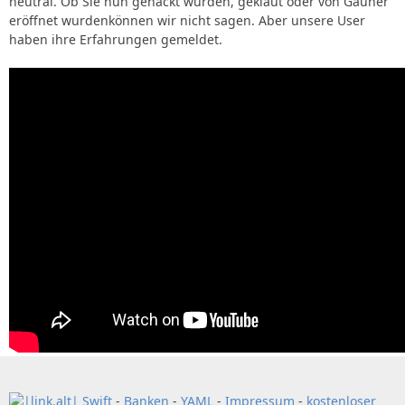
neutral. Ob Sie nun gehackt wurden, geklaut oder von Gauner
eröffnet wurdenkönnen wir nicht sagen. Aber unsere User
haben ihre Erfahrungen gemeldet.
Swift
-
Banken
-
YAML
-
Impressum
-
kostenloser