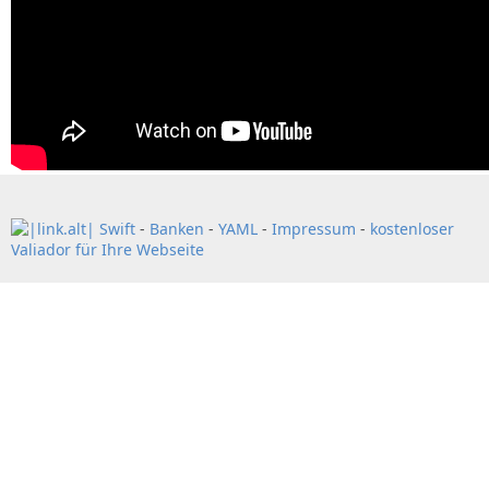
Swift
-
Banken
-
YAML
-
Impressum
-
kostenloser
Valiador für Ihre Webseite