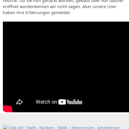
neutral. Ob Sie nun gehackt wurden, geklaut oder von Gauner
eröffnet wurdenkönnen wir nicht sagen. Aber unsere User
haben ihre Erfahrungen gemeldet.
Swift
-
Banken
-
YAML
-
Impressum
-
kostenloser