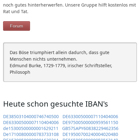
noch gutes hinterherwerfen. Unsere Gruppe hilft kostenlos mit
Rat und Tat.
Forum
Das Böse triumphiert allein dadurch, dass gute
Menschen nichts unternehmen.
Edmund Burke, 1729-1779, irischer Schriftsteller,
Philosoph
Heute schon gesuchte IBAN's
DE38503104000746740500
DE63300500007110404006
DE63300500007110404006
DE97500500000959561150
de15300500000001629211
GB57SAPY60838229462356
De17100800000783733108
DE19500700240004020480