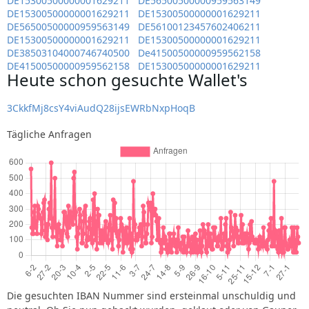
DE15300500000001629211
DE56500500000959563149
DE15300500000001629211
DE15300500000001629211
DE56500500000959563149
DE56100123457602406211
DE15300500000001629211
DE15300500000001629211
DE38503104000746740500
De41500500000959562158
DE41500500000959562158
DE15300500000001629211
Heute schon gesuchte Wallet's
3CkkfMj8csY4viAudQ28ijsEWRbNxpHoqB
Tägliche Anfragen
Die gesuchten IBAN Nummer sind ersteinmal unschuldig und