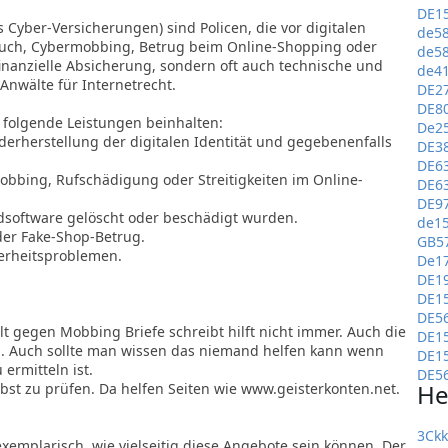
DE1
Cyber-Versicherungen) sind Policen, die vor digitalen
de5
rauch, Cybermobbing, Betrug beim Online-Shopping oder
de5
finanzielle Absicherung, sondern oft auch technische und
de4
 Anwälte für Internetrecht.
DE2
DE8
folgende Leistungen beinhalten:
De2
ederherstellung der digitalen Identität und gegebenenfalls
DE3
DE6
obbing, Rufschädigung oder Streitigkeiten im Online-
DE6
DE9
dsoftware gelöscht oder beschädigt wurden.
de1
oder Fake-Shop-Betrug.
GB5
herheitsproblemen.
De1
DE1
DE1
DE5
t gegen Mobbing Briefe schreibt hilft nicht immer. Auch die
DE1
. Auch sollte man wissen das niemand helfen kann wenn
DE1
 ermitteln ist.
DE5
He
lbst zu prüfen. Da helfen Seiten wie www.geisterkonten.net.
3Ck
xemplarisch, wie vielseitig diese Angebote sein können. Der