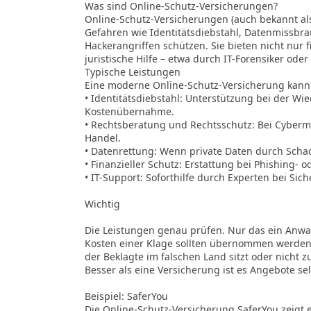
Was sind Online-Schutz-Versicherungen?
Online-Schutz-Versicherungen (auch bekannt als 
Gefahren wie Identitätsdiebstahl, Datenmissb
Hackerangriffen schützen. Sie bieten nicht nur 
juristische Hilfe – etwa durch IT-Forensiker oder
Typische Leistungen
Eine moderne Online-Schutz-Versicherung kann 
• Identitätsdiebstahl: Unterstützung bei der Wi
Kostenübernahme.
• Rechtsberatung und Rechtsschutz: Bei Cyberm
Handel.
• Datenrettung: Wenn private Daten durch Scha
• Finanzieller Schutz: Erstattung bei Phishing- 
• IT-Support: Soforthilfe durch Experten bei Sic
Wichtig
Die Leistungen genau prüfen. Nur das ein Anwal
Kosten einer Klage sollten übernommen werden
der Beklagte im falschen Land sitzt oder nicht zu
Besser als eine Versicherung ist es Angebote se
Beispiel: SaferYou
Die Online-Schutz-Versicherung SaferYou zeigt e