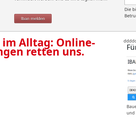
Die b
Betru
Iban melden
 im Alltag: Online-
dddd
Fü
ngen retten uns.
Baue
und 