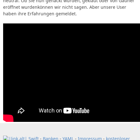
neutral. Ob Sie nun gehackt wurden, geklaut oder von Gauner
eröffnet wurdenkönnen wir nicht sagen. Aber unsere User
haben ihre Erfahrungen gemeldet.
Swift
-
Banken
-
YAML
-
Impressum
-
kostenloser