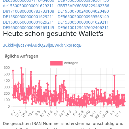
DE63300500007110404006
DE97500500000959561150
de15300500000001629211
GB57SAPY60838229462356
De17100800000783733108
DE19500700240004020480
DE15300500000001629211
DE56500500000959563149
DE15300500000001629211
DE15300500000001629211
DE56500500000959563149
DE56100123457602406211
Heute schon gesuchte Wallet's
3CkkfMj8csY4viAudQ28ijsEWRbNxpHoqB
Tägliche Anfragen
Die gesuchten IBAN Nummer sind ersteinmal unschuldig und