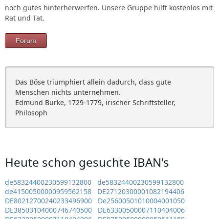
noch gutes hinterherwerfen. Unsere Gruppe hilft kostenlos mit
Rat und Tat.
Forum
Das Böse triumphiert allein dadurch, dass gute
Menschen nichts unternehmen.
Edmund Burke, 1729-1779, irischer Schriftsteller,
Philosoph
Heute schon gesuchte IBAN's
de58324400230599132800
de58324400230599132800
de41500500000959562158
DE27120300001082194406
DE80212700240233496900
De25600501010004001050
DE38503104000746740500
DE63300500007110404006