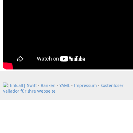
Swift
-
Banken
-
YAML
-
Impressum
-
kostenloser
Valiador für Ihre Webseite