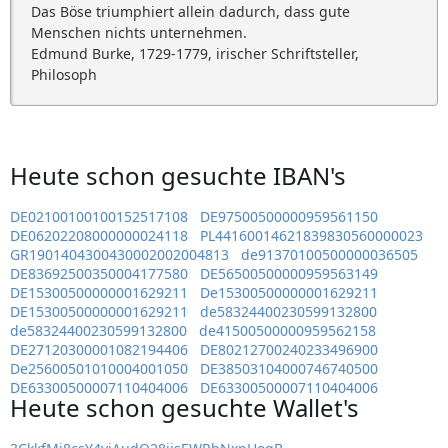
Das Böse triumphiert allein dadurch, dass gute
Menschen nichts unternehmen.
Edmund Burke, 1729-1779, irischer Schriftsteller,
Philosoph
Heute schon gesuchte IBAN's
DE02100100100152517108
DE97500500000959561150
DE06202208000000024118
PL44160014621839830560000023
GR1901404300430002002004813
de91370100500000036505
DE83692500350004177580
DE56500500000959563149
DE15300500000001629211
De15300500000001629211
DE15300500000001629211
de58324400230599132800
de58324400230599132800
de41500500000959562158
DE27120300001082194406
DE80212700240233496900
De25600501010004001050
DE38503104000746740500
DE63300500007110404006
DE63300500007110404006
Heute schon gesuchte Wallet's