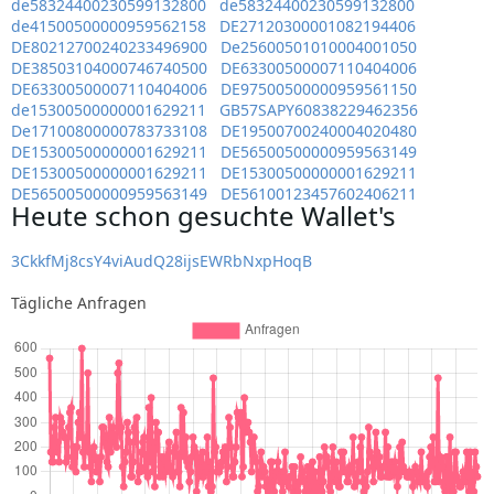
de58324400230599132800
de58324400230599132800
de41500500000959562158
DE27120300001082194406
DE80212700240233496900
De25600501010004001050
DE38503104000746740500
DE63300500007110404006
DE63300500007110404006
DE97500500000959561150
de15300500000001629211
GB57SAPY60838229462356
De17100800000783733108
DE19500700240004020480
DE15300500000001629211
DE56500500000959563149
DE15300500000001629211
DE15300500000001629211
DE56500500000959563149
DE56100123457602406211
Heute schon gesuchte Wallet's
3CkkfMj8csY4viAudQ28ijsEWRbNxpHoqB
Tägliche Anfragen