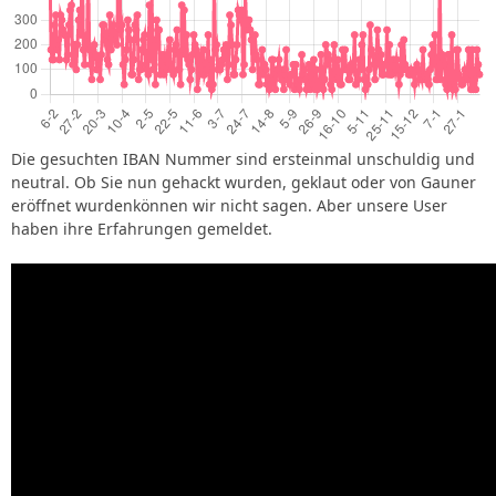
Die gesuchten IBAN Nummer sind ersteinmal unschuldig und
neutral. Ob Sie nun gehackt wurden, geklaut oder von Gauner
eröffnet wurdenkönnen wir nicht sagen. Aber unsere User
haben ihre Erfahrungen gemeldet.