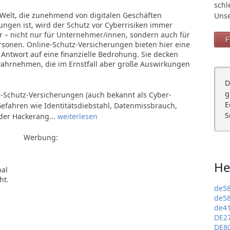
schl
 Welt, die zunehmend von digitalen Geschäften
Unse
ngen ist, wird der Schutz vor Cyberrisiken immer
r – nicht nur für Unternehmer/innen, sondern auch für
F
rsonen. Online-Schutz-Versicherungen bieten hier eine
 Antwort auf eine finanzielle Bedrohung. Sie decken
 wahrnehmen, die im Ernstfall aber große Auswirkungen
D
g
-Schutz-Versicherungen (auch bekannt als Cyber-
E
 Gefahren wie Identitätsdiebstahl, Datenmissbrauch,
S
er Hackerang...
weiterlesen
Werbung:
He
pal
ht.
de5
de5
de4
DE2
DE8