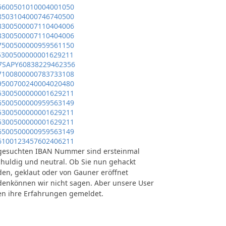
5600501010004001050
8503104000746740500
3300500007110404006
3300500007110404006
7500500000959561150
5300500000001629211
7SAPY60838229462356
7100800000783733108
9500700240004020480
5300500000001629211
6500500000959563149
5300500000001629211
5300500000001629211
6500500000959563149
6100123457602406211
gesuchten IBAN Nummer sind ersteinmal
huldig und neutral. Ob Sie nun gehackt
en, geklaut oder von Gauner eröffnet
enkönnen wir nicht sagen. Aber unsere User
n ihre Erfahrungen gemeldet.