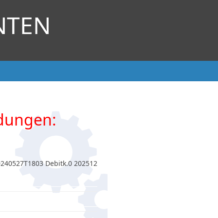
NTEN
dungen:
0240527T1803 Debitk.0 202512