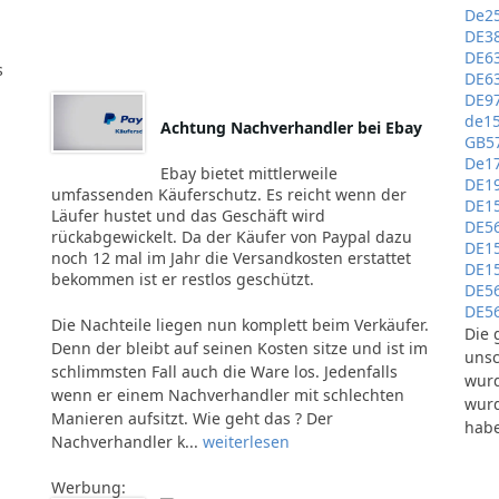
De2
DE3
DE6
s
DE6
DE9
de1
Achtung Nachverhandler bei Ebay
GB5
De1
Ebay bietet mittlerweile
DE1
umfassenden Käuferschutz. Es reicht wenn der
DE1
Läufer hustet und das Geschäft wird
DE5
rückabgewickelt. Da der Käufer von Paypal dazu
DE1
noch 12 mal im Jahr die Versandkosten erstattet
DE1
bekommen ist er restlos geschützt.
DE5
DE5
Die Nachteile liegen nun komplett beim Verkäufer.
Die 
Denn der bleibt auf seinen Kosten sitze und ist im
unsc
schlimmsten Fall auch die Ware los. Jedenfalls
wurd
wenn er einem Nachverhandler mit schlechten
wurd
Manieren aufsitzt. Wie geht das ? Der
habe
Nachverhandler k...
weiterlesen
Werbung: