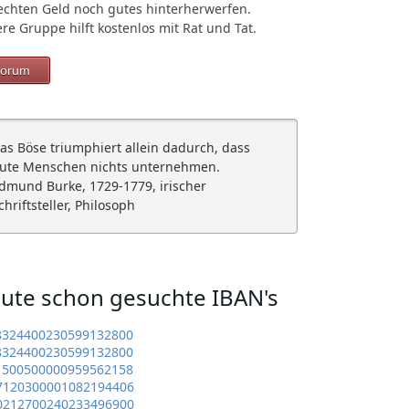
echten Geld noch gutes hinterherwerfen.
re Gruppe hilft kostenlos mit Rat und Tat.
orum
as Böse triumphiert allein dadurch, dass
ute Menschen nichts unternehmen.
dmund Burke, 1729-1779, irischer
chriftsteller, Philosoph
ute schon gesuchte IBAN's
8324400230599132800
8324400230599132800
1500500000959562158
7120300001082194406
0212700240233496900