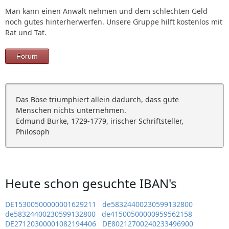
Man kann einen Anwalt nehmen und dem schlechten Geld
noch gutes hinterherwerfen. Unsere Gruppe hilft kostenlos mit
Rat und Tat.
Forum
Das Böse triumphiert allein dadurch, dass gute
Menschen nichts unternehmen.
Edmund Burke, 1729-1779, irischer Schriftsteller,
Philosoph
Heute schon gesuchte IBAN's
DE15300500000001629211
de58324400230599132800
de58324400230599132800
de41500500000959562158
DE27120300001082194406
DE80212700240233496900