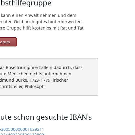
lbsthilfegruppe
 kann einen Anwalt nehmen und dem
echten Geld noch gutes hinterherwerfen.
re Gruppe hilft kostenlos mit Rat und Tat.
orum
as Böse triumphiert allein dadurch, dass
ute Menschen nichts unternehmen.
dmund Burke, 1729-1779, irischer
chriftsteller, Philosoph
ute schon gesuchte IBAN's
5300500000001629211
8324400230599132800