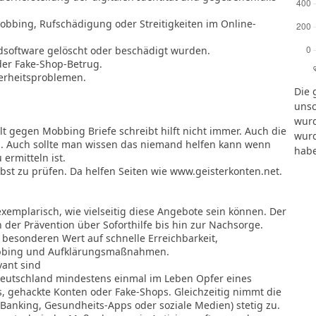
obbing, Rufschädigung oder Streitigkeiten im Online-
dsoftware gelöscht oder beschädigt wurden.
oder Fake-Shop-Betrug.
herheitsproblemen.
Die 
unsc
wurd
t gegen Mobbing Briefe schreibt hilft nicht immer. Auch die
wurd
. Auch sollte man wissen das niemand helfen kann wenn
habe
 ermitteln ist.
lbst zu prüfen. Da helfen Seiten wie www.geisterkonten.net.
xemplarisch, wie vielseitig diese Angebote sein können. Der
 der Prävention über Soforthilfe bis hin zur Nachsorge.
 besonderen Wert auf schnelle Erreichbarkeit,
obbing und Aufklärungsmaßnahmen.
ant sind
n Deutschland mindestens einmal im Leben Opfer eines
s, gehackte Konten oder Fake-Shops. Gleichzeitig nimmt die
-Banking, Gesundheits-Apps oder soziale Medien) stetig zu.