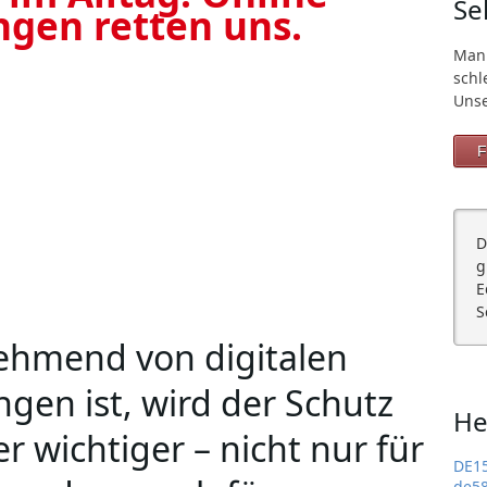
Se
ngen retten uns.
Man
schl
Unse
F
D
g
E
S
nehmend von digitalen
gen ist, wird der Schutz
He
r wichtiger – nicht nur für
DE1
de5