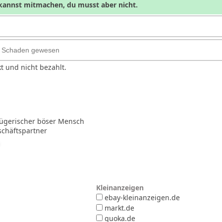
annst mitmachen, du musst aber nicht.
t und nicht bezahlt.
trügerischer böser Mensch
schäftspartner
e
erne
Sterne
5 Sterne
Kleinanzeigen
ebay-kleinanzeigen.de
markt.de
quoka.de