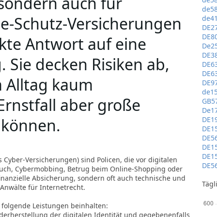
sondern auch für
de5
ne-Schutz-Versicherungen
de4
DE2
DE8
ekte Antwort auf eine
De2
DE3
. Sie decken Risiken ab,
DE6
DE6
m Alltag kaum
DE9
de1
rnstfall aber große
GB5
De1
DE1
 können.
DE1
DE5
DE1
DE1
Cyber-Versicherungen) sind Policen, die vor digitalen
DE5
rauch, Cybermobbing, Betrug beim Online-Shopping oder
finanzielle Absicherung, sondern oft auch technische und
Tägl
 Anwälte für Internetrecht.
folgende Leistungen beinhalten:
ederherstellung der digitalen Identität und gegebenenfalls