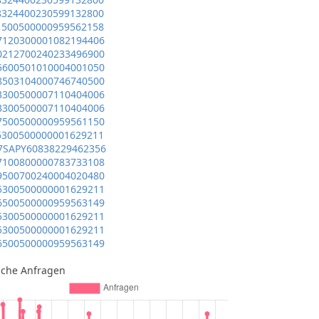
8324400230599132800
1500500000959562158
7120300001082194406
0212700240233496900
5600501010004001050
8503104000746740500
3300500007110404006
3300500007110404006
7500500000959561150
5300500000001629211
7SAPY60838229462356
7100800000783733108
9500700240004020480
5300500000001629211
6500500000959563149
5300500000001629211
5300500000001629211
6500500000959563149
iche Anfragen