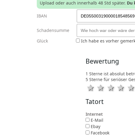
Upload oder auch innerhalb 48 Std später.
Du k
IBAN
Schadensumme
Glück
Ich habe es vorher gemerk
Bewertung
1 Sterne ist absolut be
5 Sterne für seriöser Ge
1 Stern
2 Stern
3 St
4 
Tatort
Internet
E-Mail
Ebay
Facebook