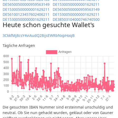
DE56500500000959563149
DE15300500000001629211
DE15300500000001629211
DE56500500000959563149
DE56100123457602406211
DE15300500000001629211
DE15300500000001629211
DE38503104000746740500
Heute schon gesuchte Wallet's
3CkkfMj8csY4viAudQ28ijsEWRbNxpHoqB
Tägliche Anfragen
Die gesuchten IBAN Nummer sind ersteinmal unschuldig und
neutral. Ob Sie nun gehackt wurden, geklaut oder von Gauner