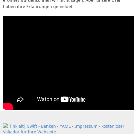
eröffnet wurdenkönnen wir nicht sagen. Aber unsere User
haben ihre Erfahrungen gemeldet.
Swift
-
Banken
-
YAML
-
Impressum
-
kostenloser
Valiador für Ihre Webseite