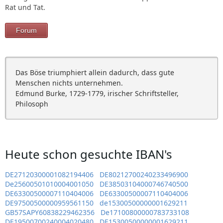
Rat und Tat.
Forum
Das Böse triumphiert allein dadurch, dass gute
Menschen nichts unternehmen.
Edmund Burke, 1729-1779, irischer Schriftsteller,
Philosoph
Heute schon gesuchte IBAN's
DE27120300001082194406
DE80212700240233496900
De25600501010004001050
DE38503104000746740500
DE63300500007110404006
DE63300500007110404006
DE97500500000959561150
de15300500000001629211
GB57SAPY60838229462356
De17100800000783733108
DE19500700240004020480
DE15300500000001629211